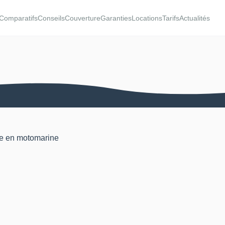
Comparatifs
Conseils
Couverture
Garanties
Locations
Tarifs
Actualités
ée en motomarine